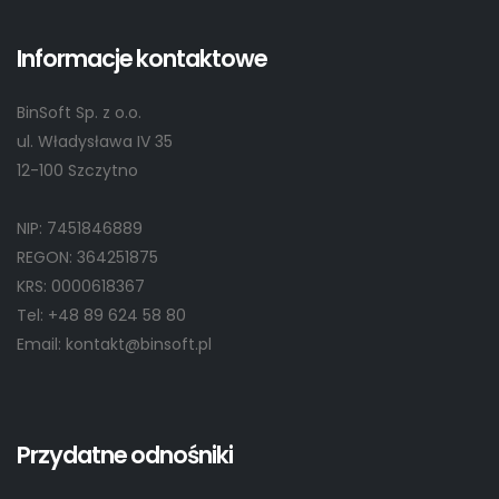
Informacje kontaktowe
BinSoft Sp. z o.o.
ul. Władysława IV 35
12-100 Szczytno
NIP: 7451846889
REGON: 364251875
KRS: 0000618367
Tel: +48 89 624 58 80
Email: kontakt@binsoft.pl
Przydatne odnośniki