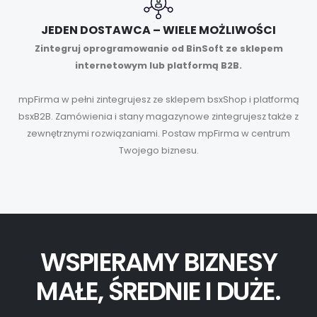
JEDEN DOSTAWCA – WIELE MOŻLIWOŚCI
Zintegruj oprogramowanie od BinSoft ze sklepem
internetowym lub platformą B2B.
mpFirma w pełni zintegrujesz ze sklepem bsxShop i platformą
bsxB2B. Zamówienia i stany magazynowe zintegrujesz także z
zewnętrznymi rozwiązaniami. Postaw mpFirma w centrum
Twojego biznesu.
WSPIERAMY BIZNESY
MAŁE, ŚREDNIE I DUŻE.