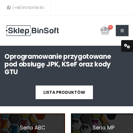
(+48) 89 624 58 80
0
Oprogramowanie przygotowane
TWÓJ KOSZYK JEST PUSTY!
pod obsługę JPK, KSeF oraz kody
GTU
LISTA PRODUKTÓW
Seria ABC
Seria MP