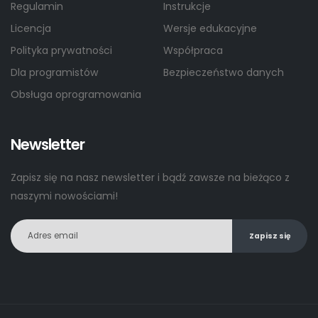
Regulamin
Instrukcje
Licencja
Wersje edukacyjne
Polityka prywatności
Współpraca
Dla programistów
Bezpieczeństwo danych
Obsługa oprogramowania
Newsletter
Zapisz się na nasz newsletter i bądź zawsze na bieżąco z
naszymi nowościami!
Zapisz się