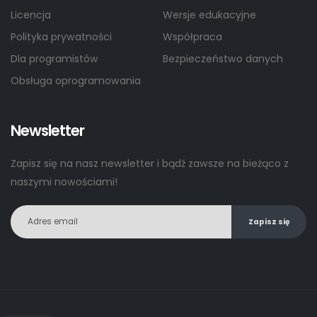
Licencja
Wersje edukacyjne
Polityka prywatności
Współpraca
Dla programistów
Bezpieczeństwo danych
Obsługa oprogramowania
Newsletter
Zapisz się na nasz newsletter i bądź zawsze na bieżąco z
naszymi nowościami!
Zapisz się