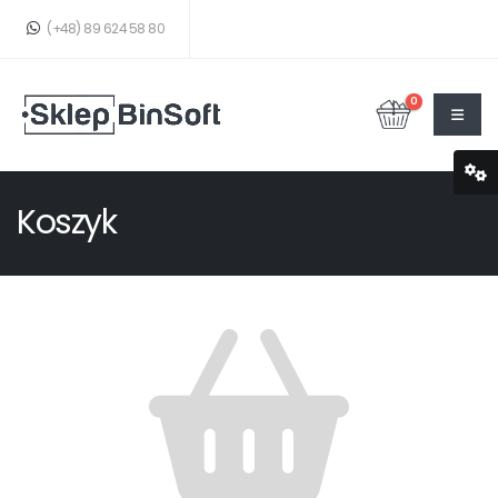
(+48) 89 624 58 80
0
Koszyk
TWÓJ KOSZYK JEST PUSTY!