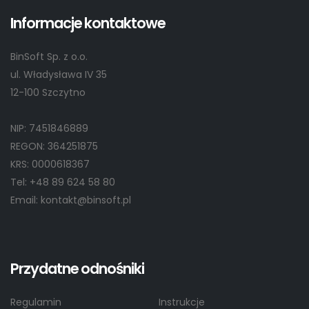
Informacje kontaktowe
BinSoft Sp. z o.o.
ul. Władysława IV 35
12-100 Szczytno
NIP: 7451846889
REGON: 364251875
KRS: 0000618367
Tel: +48 89 624 58 80
Email: kontakt@binsoft.pl
Przydatne odnośniki
Regulamin
Instrukcje