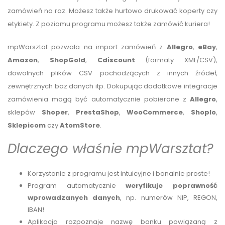
zamówień na raz. Możesz także hurtowo drukować koperty czy
etykiety. Z poziomu programu możesz także zamówić kuriera!
mpWarsztat pozwala na import zamówień z
Allegro
,
eBay
,
Amazon
,
ShopGold
,
Cdiscount
(formaty XML/CSV),
dowolnych plików CSV pochodzących z innych źródeł,
zewnętrznych baz danych itp. Dokupując dodatkowe integracje
zamówienia mogą być automatycznie pobierane z
Allegro
,
sklepów
Shoper
,
PrestaShop
,
WooCommerce
,
Shoplo
,
Sklepicom
czy
AtomStore
.
Dlaczego właśnie mpWarsztat?
Korzystanie z programu jest intuicyjne i banalnie proste!
Program automatycznie
weryfikuje poprawność
wprowadzanych danych
, np. numerów NIP, REGON,
IBAN!
Aplikacja rozpoznaje nazwę banku powiązaną z