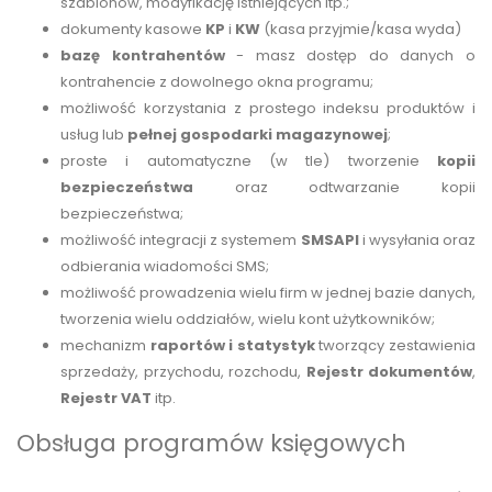
szablonów, modyfikację istniejących itp.;
dokumenty kasowe
KP
i
KW
(kasa przyjmie/kasa wyda)
bazę kontrahentów
- masz dostęp do danych o
kontrahencie z dowolnego okna programu;
możliwość korzystania z prostego indeksu produktów i
usług lub
pełnej gospodarki magazynowej
;
proste i automatyczne (w tle) tworzenie
kopii
bezpieczeństwa
oraz odtwarzanie kopii
bezpieczeństwa;
możliwość integracji z systemem
SMSAPI
i wysyłania oraz
odbierania wiadomości SMS;
możliwość prowadzenia wielu firm w jednej bazie danych,
tworzenia wielu oddziałów, wielu kont użytkowników;
mechanizm
raportów i statystyk
tworzący zestawienia
sprzedaży, przychodu, rozchodu,
Rejestr dokumentów
,
Rejestr VAT
itp.
Obsługa programów księgowych