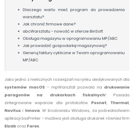
Dlaczego warto mieć program do prowadzenia
warsztatu?
Jak chronić firmowe dane?
abcWarsztatu - nowość w ofercie BinSoft
Obsługa magazynu w oprogramowaniu MP/ABC
Jak prowadzić gospodarkę magazynową?
Generuj faktury cykliczne w Twoim oprogramowaniu
MP/ABC
Jako jedno z nielicznych rozwiązań na rynku dedykowanych dla
systemów macOS
- mpWarsztat pozwala na
drukowanie
paragonów na drukarkach fiskalnych
! Posiada
zintegrowane wsparcie dla protokołów
Posnet
,
Thermal
,
Novitus
i
Innova
. W środowisku Windows, za pośrednictwem
aplikacji bsxPrinter - możliwa jest obsługa drukarek również firm
Elzab
oraz
Farex
.