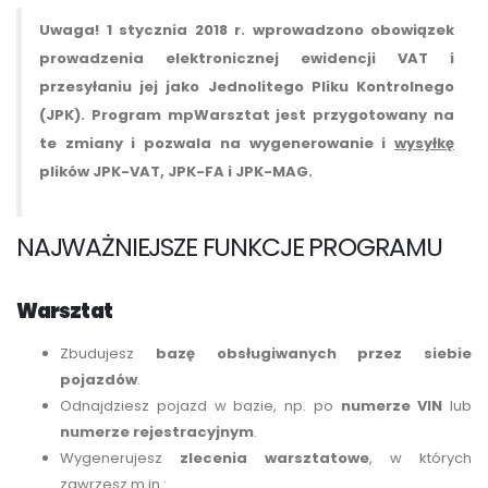
Uwaga! 1 stycznia 2018 r. wprowadzono obowiązek
prowadzenia elektronicznej ewidencji VAT i
przesyłaniu jej jako Jednolitego Pliku Kontrolnego
(JPK). Program mpWarsztat jest przygotowany na
te zmiany i pozwala na wygenerowanie i
wysyłkę
plików JPK-VAT, JPK-FA i JPK-MAG.
NAJWAŻNIEJSZE FUNKCJE PROGRAMU
Warsztat
Zbudujesz
bazę obsługiwanych przez siebie
pojazdów
.
Odnajdziesz pojazd w bazie, np. po
numerze VIN
lub
numerze rejestracyjnym
.
Wygenerujesz
zlecenia warsztatowe
, w których
zawrzesz m.in.: