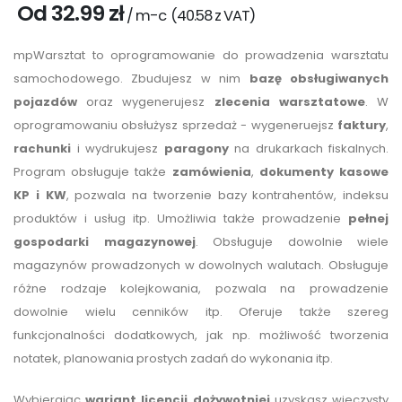
Od 32.99 zł
/ m-c
(
40.58
z VAT)
mpWarsztat to oprogramowanie do prowadzenia warsztatu
samochodowego. Zbudujesz w nim
bazę obsługiwanych
pojazdów
oraz wygenerujesz
zlecenia warsztatowe
. W
oprogramowaniu obsłużysz sprzedaż - wygeneruejsz
faktury
,
rachunki
i wydrukujesz
paragony
na drukarkach fiskalnych.
Program obsługuje także
zamówienia
,
dokumenty kasowe
KP i KW
, pozwala na tworzenie bazy kontrahentów, indeksu
produktów i usług itp. Umożliwia także prowadzenie
pełnej
gospodarki magazynowej
. Obsługuje dowolnie wiele
magazynów prowadzonych w dowolnych walutach. Obsługuje
różne rodzaje kolejkowania, pozwala na prowadzenie
dowolnie wielu cenników itp. Oferuje także szereg
funkcjonalności dodatkowych, jak np. możliwość tworzenia
notatek, planowania prostych zadań do wykonania itp.
Wybierając
wariant licencji dożywotniej
uzyskasz wieczysty