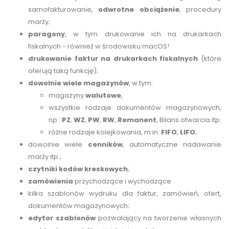
samofakturowanie,
odwrotne obciążenie
, procedury
marży;
paragony
, w tym drukowanie ich na drukarkach
fiskalnych - również w środowisku macOS!
drukowanie faktur na drukarkach fiskalnych
(które
oferują taką funkcję);
dowolnie wiele magazynów
, w tym:
magazyny
walutowe
,
wszystkie rodzaje dokumentów magazynowych,
np.:
PZ
,
WZ
,
PW
,
RW
,
Remanent
, Bilans otwarcia itp.
różne rodzaje kolejkowania, m.in.
FIFO
,
LIFO
;
dowolnie wiele
cenników
, automatyczne nadawanie
marży itp.;
czytniki kodów kreskowych
;
zamówienia
przychodzące i wychodzące
kilka szablonów wydruku dla faktur, zamówień, ofert,
dokumentów magazynowych;
edytor szablonów
pozwalający na tworzenie własnych