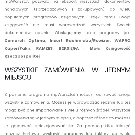
mpWarsztat pozwala na eksport wszystkich dokumentów
handlowych (sprzedażowych i zakupowych) do wielu
popularnych programów księgowych. Dzięki temu Twoja
księgowość nie musi wprowadzać wszystkich Twoich
dokumentów ręcznie. Obsługujemy takie programy jak:
Comarch Optima
,
Insert Rachmistrz/Rewizor
,
WAPRO
Kaper/Fakir
,
RAMZES
,
R2KSIĘGA
i
Mała Księgowość
Rzeczpospolitej
.
WSZYSTKIE ZAMÓWIENIA W JEDNYM
MIEJSCU
Z poziomu programu mpWarsztat możesz realizować swoje
wszystkie zamówienia. Możesz je wprowadzać ręcznie lub też
mogą być one importowane z wielu różnych źródeł. Wszystkie
zamówienia są w jednym miejscu, a poprzez różne filtry możesz
je grupować, selekcjonować itp. Za pomocą kilku kliknięć
możesz hurtowo wystawić paragony lub faktury do wielu