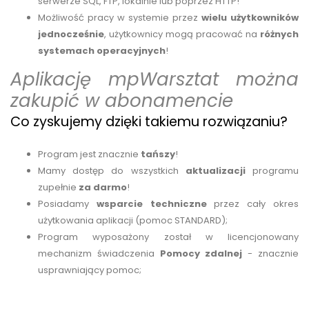
serwerze SQL, FTP, lokalnie lub poprzez HTTP!
Możliwość pracy w systemie przez
wielu użytkowników
jednocześnie
, użytkownicy mogą pracować na
różnych
systemach operacyjnych
!
Aplikację mpWarsztat można
zakupić w abonamencie
Co zyskujemy dzięki takiemu rozwiązaniu?
Program jest znacznie
tańszy
!
Mamy dostęp do wszystkich
aktualizacji
programu
zupełnie
za darmo
!
Posiadamy
wsparcie techniczne
przez cały okres
użytkowania aplikacji (pomoc STANDARD);
Program wyposażony został w licencjonowany
mechanizm świadczenia
Pomocy zdalnej
- znacznie
usprawniający pomoc;