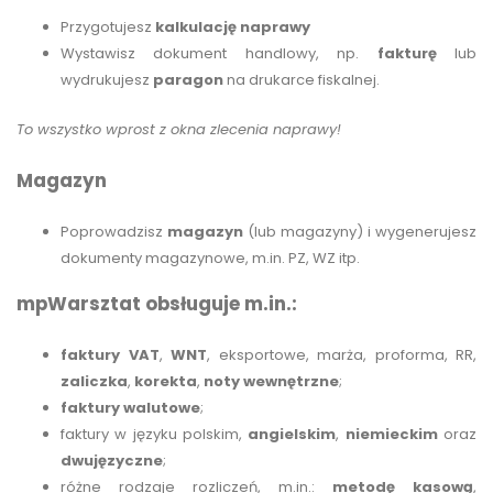
Przygotujesz
kalkulację naprawy
Wystawisz dokument handlowy, np.
fakturę
lub
wydrukujesz
paragon
na drukarce fiskalnej.
To wszystko wprost z okna zlecenia naprawy!
Magazyn
Poprowadzisz
magazyn
(lub magazyny) i wygenerujesz
dokumenty magazynowe, m.in. PZ, WZ itp.
mpWarsztat obsługuje m.in.:
faktury VAT
,
WNT
, eksportowe, marża, proforma, RR,
zaliczka
,
korekta
,
noty wewnętrzne
;
faktury walutowe
;
faktury w języku polskim,
angielskim
,
niemieckim
oraz
dwujęzyczne
;
różne rodzaje rozliczeń, m.in.:
metodę kasową
,