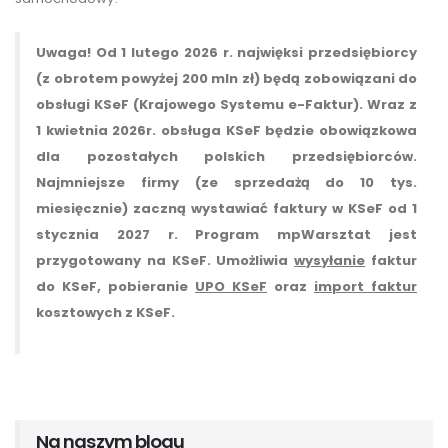
Uwaga! Od 1 lutego 2026 r. najwięksi przedsiębiorcy
(z obrotem powyżej 200 mln zł) będą zobowiązani do
obsługi KSeF (Krajowego Systemu e-Faktur). Wraz z
1 kwietnia 2026r. obsługa KSeF będzie obowiązkowa
dla pozostałych polskich przedsiębiorców.
Najmniejsze firmy (ze sprzedażą do 10 tys.
miesięcznie) zaczną wystawiać faktury w KSeF od 1
stycznia 2027 r. Program mpWarsztat jest
przygotowany na KSeF. Umożliwia
wysyłanie
faktur
do KSeF, pobieranie
UPO KSeF
oraz
import faktur
kosztowych z KSeF.
Na naszym blogu