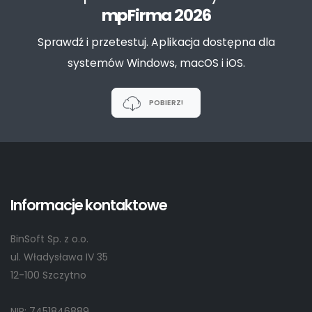
mpFirma 2026
Sprawdź i przetestuj. Aplikacja dostępna dla
systemów Windows, macOS i iOS.
POBIERZ!
Informacje kontaktowe
BinSoft Sp. z o.o.
ul. Władysława IV 35
12-100 Szczytno
NIP: 7451846889